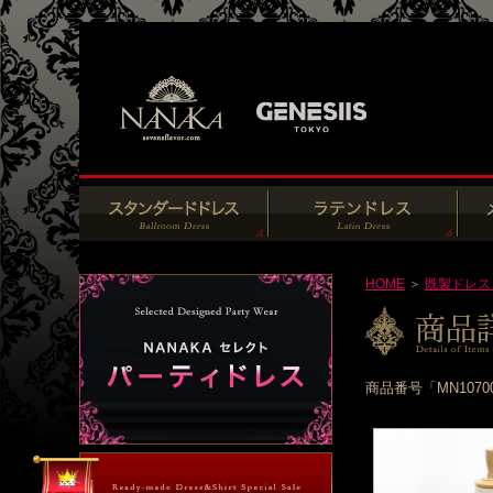
HOME
＞
既製ドレス
商品番号「MN107