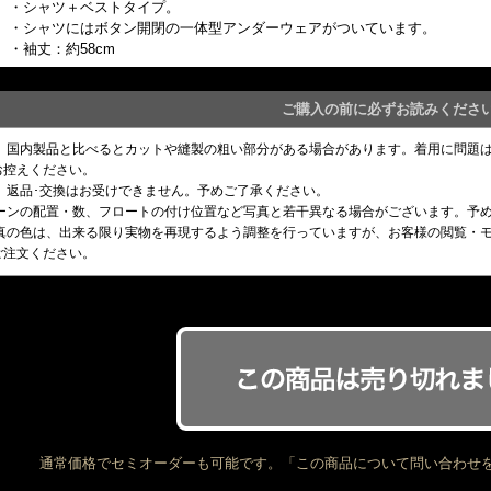
・シャツ＋ベストタイプ。
・シャツにはボタン開閉の一体型アンダーウェアがついています。
・袖丈：約58cm
ご購入の前に必ずお読みくださ
め、国内製品と比べるとカットや縫製の粗い部分がある場合があります。着用に問題
お控えください。
、返品･交換はお受けできません。予めご了承ください。
トーンの配置・数、フロートの付け位置など写真と若干異なる場合がございます。予
写真の色は、出来る限り実物を再現するよう調整を行っていますが、お客様の閲覧・
ご注文ください。
通常価格でセミオーダーも可能です。「この商品について問い合わせ