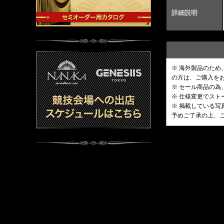
詳細説明
※ 海外製品のた
の方は、ご購入を
※ セール商品の為
※ 仕様変更でス
※ 掲載している
予めご了承の上、