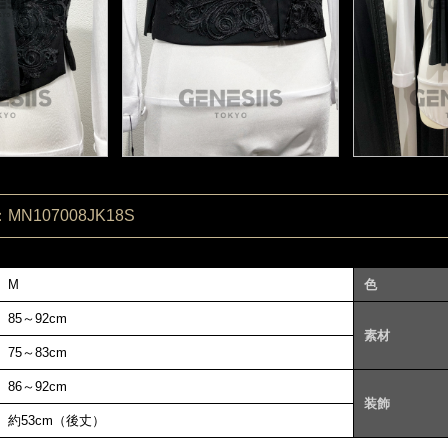
N107008JK18S
M
色
85～92cm
素材
75～83cm
86～92cm
装飾
約53cm（後丈）