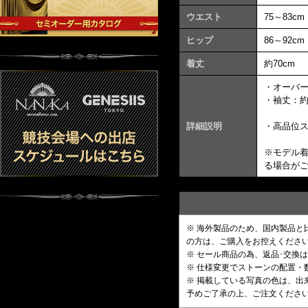
ウエスト
75～83cm
ヒップ
86～92cm
着丈
約70cm
・オーバ
・袖丈：約
詳細説明
・高品位
※モデル
る場合が
※ 海外製品のため、国内製品
の方は、ご購入をお控えくださ
※ セール商品の為、返品･交換
※ 仕様変更でストーンの配置
※ 掲載している写真の色は、
予めご了承の上、ご注文くださ