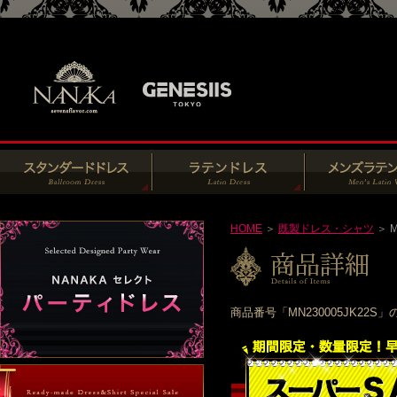
HOME
＞
既製ドレス・シャツ
＞ M
商品番号「MN230005JK2