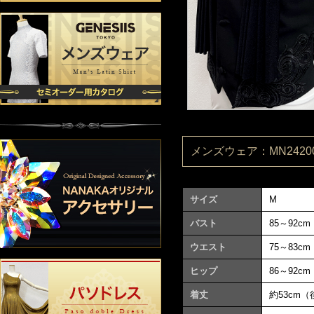
メンズウェア：MN24200
サイズ
M
バスト
85～92cm
ウエスト
75～83cm
ヒップ
86～92cm
着丈
約53cm