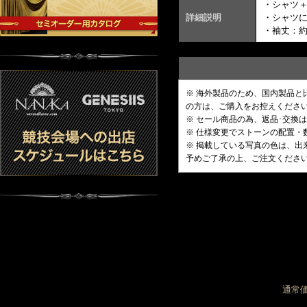
・シャツ
詳細説明
・シャツ
・袖丈：約
※ 海外製品のため、国内製品
の方は、ご購入をお控えくださ
※ セール商品の為、返品･交換
※ 仕様変更でストーンの配置
※ 掲載している写真の色は、
予めご了承の上、ご注文くださ
通常