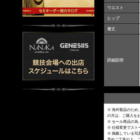
ウエスト
ヒップ
着丈
詳細説明
※ 海外製品のた
の方は、ご購入を
※ セール商品の為
※ 仕様変更でス
※ 掲載している
予めご了承の上、