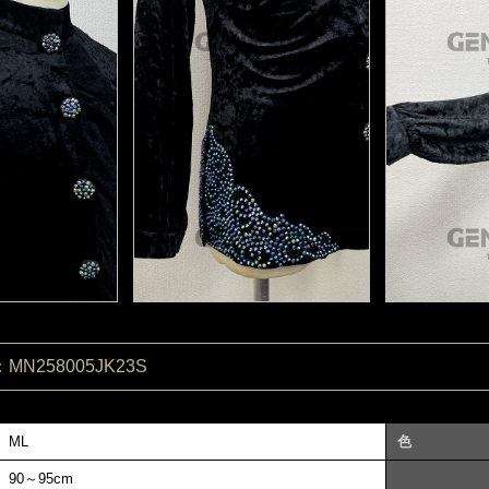
N258005JK23S
ML
色
90～95cm