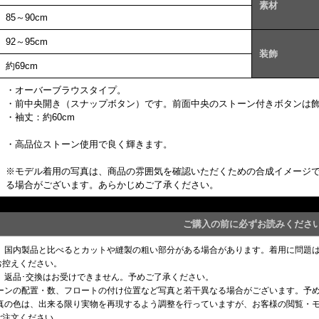
素材
85～90cm
92～95cm
装飾
約69cm
・オーバーブラウスタイプ。
・前中央開き（スナップボタン）です。前面中央のストーン付きボタンは
・袖丈：約60cm
・高品位ストーン使用で良く輝きます。
※モデル着用の写真は、商品の雰囲気を確認いただくための合成イメージ
る場合がございます。あらかじめご了承ください。
ご購入の前に必ずお読みくださ
め、国内製品と比べるとカットや縫製の粗い部分がある場合があります。着用に問題
お控えください。
、返品･交換はお受けできません。予めご了承ください。
トーンの配置・数、フロートの付け位置など写真と若干異なる場合がございます。予
写真の色は、出来る限り実物を再現するよう調整を行っていますが、お客様の閲覧・
ご注文ください。