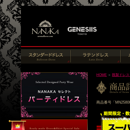
HOME
＞
既製ドレス
商品番号「MN258