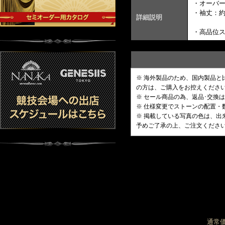
・オーバ
・袖丈：約
詳細説明
・高品位
※ 海外製品のため、国内製品
の方は、ご購入をお控えくださ
※ セール商品の為、返品･交換
※ 仕様変更でストーンの配置
※ 掲載している写真の色は、
予めご了承の上、ご注文くださ
通常