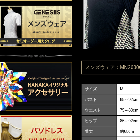
メンズウェア：MN26300
サイズ
M
バスト
85～92cm
ウエスト
75～83cm
ヒップ
86～92cm
着丈
約68cm