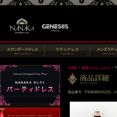
HOME
＞
既製ドレス・シャツ
＞ P
商品番号「PS043003JS2