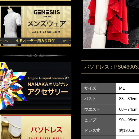
パソドレス：PS043003J
サイズ
ML
バスト
83～89cm
ウエスト
68～74cm
ヒップ
90～98cm
ドレス丈
約120cm