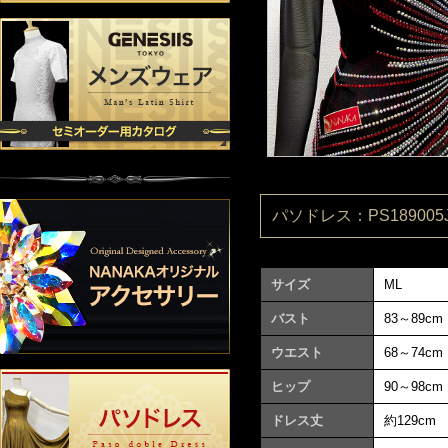
パソドレス：PS189005J
サイズ
ML
バスト
83～89cm
ウエスト
68～74cm
ヒップ
90～98cm
ドレス丈
約129cm