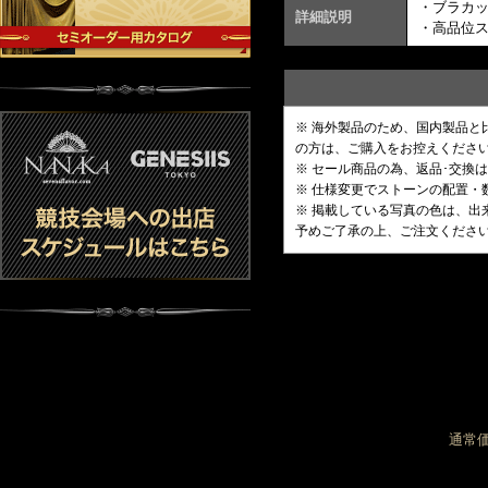
・ブラカ
詳細説明
・高品位
※ 海外製品のため、国内製品
の方は、ご購入をお控えくださ
※ セール商品の為、返品･交換
※ 仕様変更でストーンの配置
※ 掲載している写真の色は、
予めご了承の上、ご注文くださ
通常