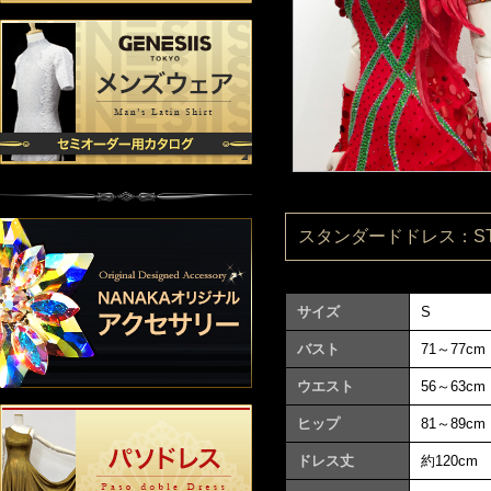
スタンダードドレス：ST06
サイズ
S
バスト
71～77cm
ウエスト
56～63cm
ヒップ
81～89cm
ドレス丈
約120cm