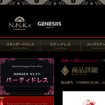
HOME
＞
既製ドレス・シャツ
＞ S
商品番号「ST069007JK1