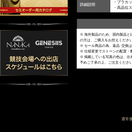
・ブラカ
詳細説明
・高品位
※ 海外製品のため、国内製品
の方は、ご購入をお控えくださ
※ セール商品の為、返品･交換
※ 仕様変更でストーンの配置
※ 掲載している写真の色は、
予めご了承の上、ご注文くださ
通常