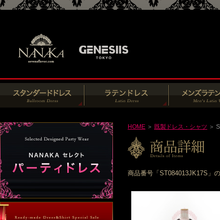
HOME
＞
既製ドレス・シャツ
＞ S
商品番号「ST084013JK1