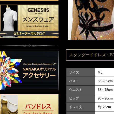
スタンダードドレス：ST08
サイズ
ML
バスト
83～89cm
ウエスト
68～75cm
ヒップ
90～98cm
ドレス丈
約125cm