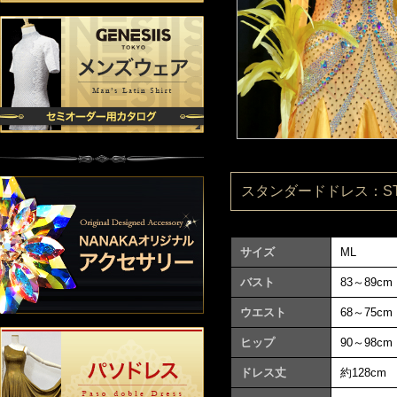
スタンダードドレス：ST08
サイズ
ML
バスト
83～89cm
ウエスト
68～75cm
ヒップ
90～98cm
ドレス丈
約128cm