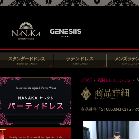
HOME
＞
既製ドレス・シャツ
＞ S
商品番号「ST085004JK1