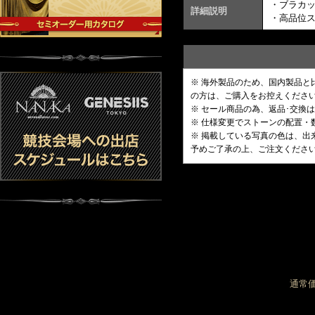
・ブラカ
詳細説明
・高品位
※ 海外製品のため、国内製品
の方は、ご購入をお控えくださ
※ セール商品の為、返品･交換
※ 仕様変更でストーンの配置
※ 掲載している写真の色は、
予めご了承の上、ご注文くださ
通常