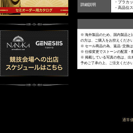
・ブラカ
詳細説明
・高品位
※ 海外製品のため、国内製品
の方は、ご購入をお控えくださ
※ セール商品の為、返品･交換
※ 仕様変更でストーンの配置
※ 掲載している写真の色は、
予めご了承の上、ご注文くださ
通常