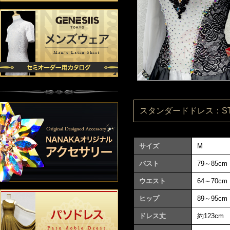
スタンダードドレス：ST09
サイズ
M
バスト
79～85cm
ウエスト
64～70cm
ヒップ
89～95cm
ドレス丈
約123cm