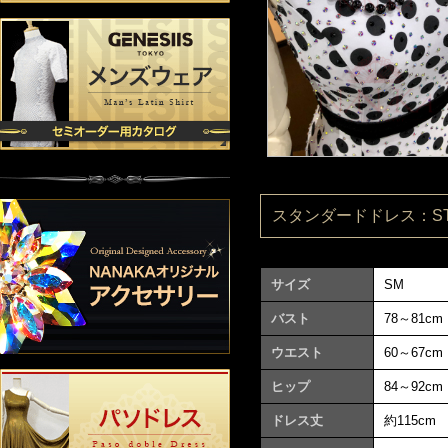
スタンダードドレス：ST09
サイズ
SM
バスト
78～81cm
ウエスト
60～67cm
ヒップ
84～92cm
ドレス丈
約115cm