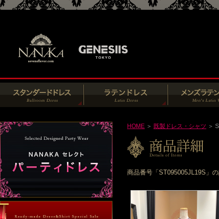
HOME
＞
既製ドレス・シャツ
＞ S
商品番号「ST095005JL1