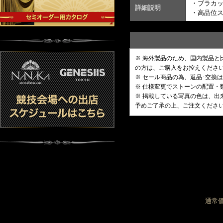
・ブラカ
詳細説明
・高品位
※ 海外製品のため、国内製品
の方は、ご購入をお控えくださ
※ セール商品の為、返品･交換
※ 仕様変更でストーンの配置
※ 掲載している写真の色は、
予めご了承の上、ご注文くださ
通常