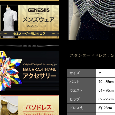
スタンダードドレス：ST11
サイズ
M
バスト
79～85cm
ウエスト
64～70cm
ヒップ
89～95cm
ドレス丈
約126cm