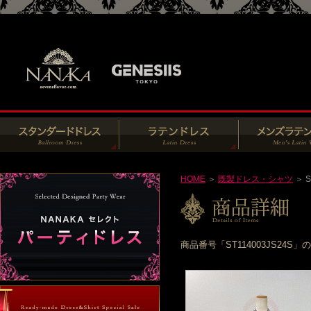
HOME
＞
既製ドレス・シャツ
＞ S
商品番号「ST114003JS2