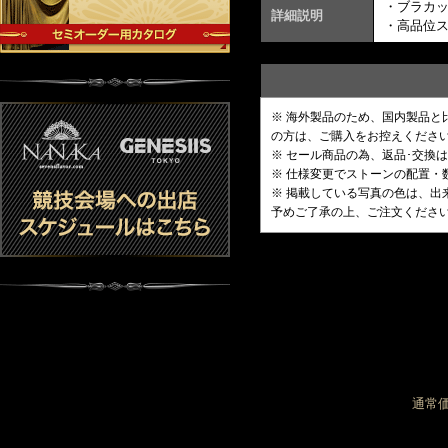
・ブラカ
詳細説明
・高品位
※ 海外製品のため、国内製品
の方は、ご購入をお控えくださ
※ セール商品の為、返品･交換
※ 仕様変更でストーンの配置
※ 掲載している写真の色は、
予めご了承の上、ご注文くださ
通常