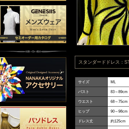
スタンダードドレス：ST15
サイズ
ML
バスト
83～89cm
ウエスト
68～75cm
ヒップ
90～98cm
ドレス丈
約125cm