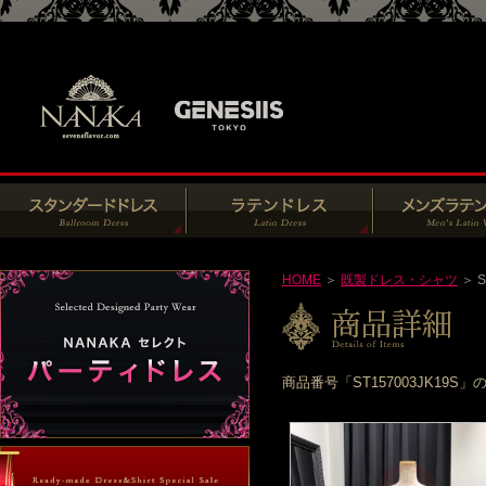
HOME
＞
既製ドレス・シャツ
＞ S
商品番号「ST157003JK1