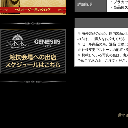
・ブラカ
詳細説明
・高品位
※ 海外製品のため、国内製品
の方は、ご購入をお控えくださ
※ セール商品の為、返品･交換
※ 仕様変更でストーンの配置
※ 掲載している写真の色は、
予めご了承の上、ご注文くださ
通常