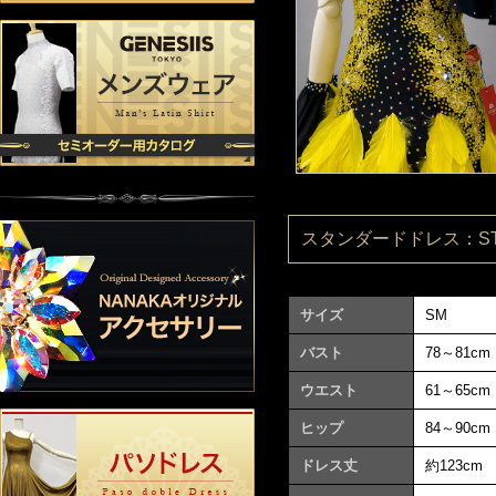
スタンダードドレス：ST15
サイズ
SM
バスト
78～81cm
ウエスト
61～65cm
ヒップ
84～90cm
ドレス丈
約123cm