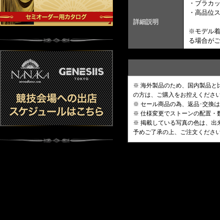
・ブラカ
・高品位
詳細説明
※モデル
る場合が
※ 海外製品のため、国内製品
の方は、ご購入をお控えくださ
※ セール商品の為、返品･交換
※ 仕様変更でストーンの配置
※ 掲載している写真の色は、
予めご了承の上、ご注文くださ