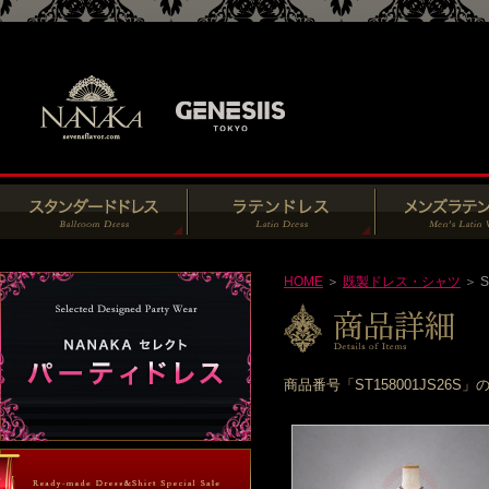
HOME
＞
既製ドレス・シャツ
＞ S
商品番号「ST158001JS2