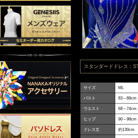
スタンダードドレス：ST17
サイズ
ML
バスト
83～89cm
ウエスト
68～74cm
ヒップ
90～98cm
ドレス丈
約130cm