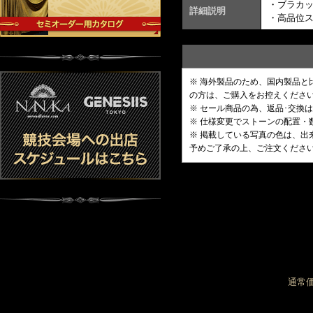
・ブラカ
詳細説明
・高品位
※ 海外製品のため、国内製品
の方は、ご購入をお控えくださ
※ セール商品の為、返品･交換
※ 仕様変更でストーンの配置
※ 掲載している写真の色は、
予めご了承の上、ご注文くださ
通常