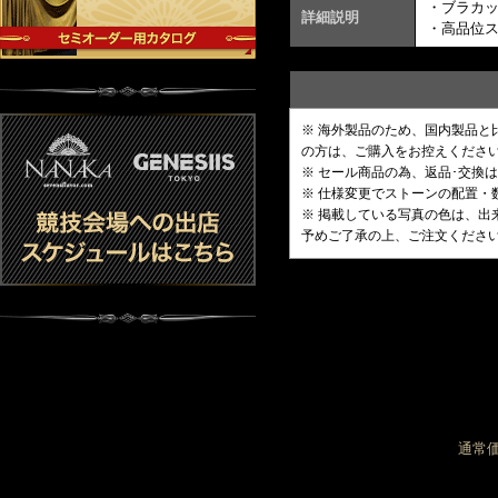
・ブラカ
詳細説明
・高品位
※ 海外製品のため、国内製品
の方は、ご購入をお控えくださ
※ セール商品の為、返品･交換
※ 仕様変更でストーンの配置
※ 掲載している写真の色は、
予めご了承の上、ご注文くださ
通常