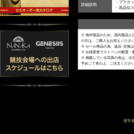
・ブラカ
詳細説明
・高品位
※ 海外製品のため、国内製品
の方は、ご購入をお控えくださ
※ セール商品の為、返品･交換
※ 仕様変更でストーンの配置
※ 掲載している写真の色は、
予めご了承の上、ご注文くださ
通常