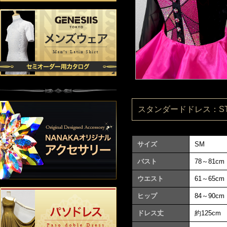
スタンダードドレス：ST26
サイズ
SM
バスト
78～81cm
ウエスト
61～65cm
ヒップ
84～90cm
ドレス丈
約125cm