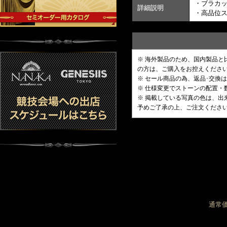
・ブラカ
詳細説明
・高品位
※ 海外製品のため、国内製品
の方は、ご購入をお控えくださ
※ セール商品の為、返品･交換
※ 仕様変更でストーンの配置
※ 掲載している写真の色は、
予めご了承の上、ご注文くださ
通常