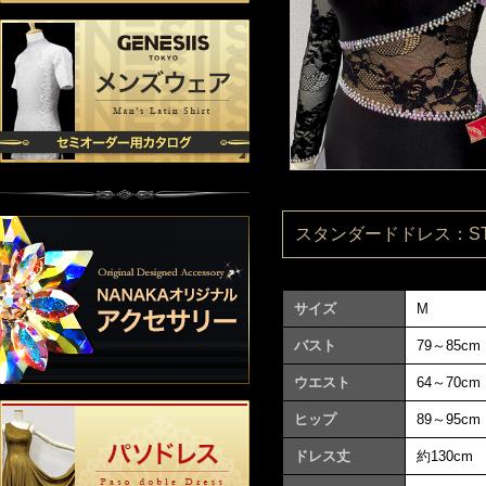
スタンダードドレス：ST99
サイズ
M
バスト
79～85cm
ウエスト
64～70cm
ヒップ
89～95cm
ドレス丈
約130cm