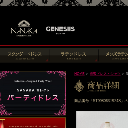
HOME
＞
既製ドレス・シャツ
＞ S
商品番号「ST998063JS2