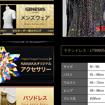
ラテンドレス：LT998056
サイズ
M～ML
バスト
81～89cm
ウエスト
66～72cm
ヒップ
89～98cm
ドレス丈
約95cm