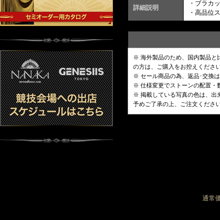
・ブラカ
詳細説明
・高品位
※ 海外製品のため、国内製品
の方は、ご購入をお控えくださ
※ セール商品の為、返品･交換
※ 仕様変更でストーンの配置
※ 掲載している写真の色は、
予めご了承の上、ご注文くださ
通常