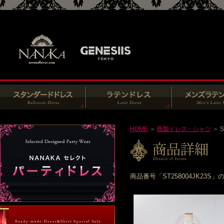
HOME
＞
既製ドレス・シャツ
＞ S
商品番号「ST258004JK2