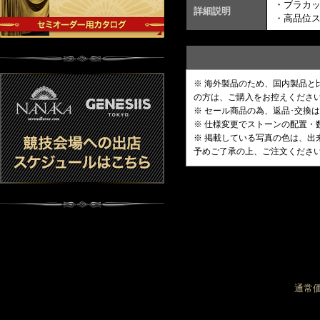
・ブラカ
詳細説明
・高品位
※ 海外製品のため、国内製品
の方は、ご購入をお控えくださ
※ セール商品の為、返品･交換
※ 仕様変更でストーンの配置
※ 掲載している写真の色は、
予めご了承の上、ご注文くださ
通常