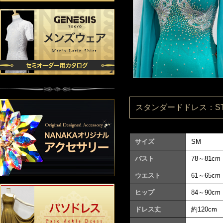
スタンダードドレス：ST25
サイズ
SM
バスト
78～81cm
ウエスト
61～65cm
ヒップ
84～90cm
ドレス丈
約120cm